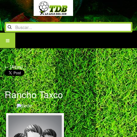
← [Atras]
Rancho Taxco
Sede