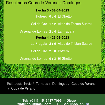
Resultados Copa de Verano - Domingos
Fecha 5 - 02-04-2023
Potrero
0
:
4
El Ghetto
Sol de Oro
1
:
2
Altos de Tristan Suarez
Arsenal de Lomas
2
:
4
La Fragata
Fecha 4 - 26-03-2023
La Fragata
2
:
6
Altos de Tristan Suarez
Sol de Oro
2
:
0
Potrero
Arsenal de Lomas
0
:
3
El Ghetto
Está aquí:
Inicio
Torneos
Domingos
Copa de Verano
Copa de Verano
Tel: (011) 15 5417 7095 - Diego |
tdbfutbol@gmail.com
| Seguinos en