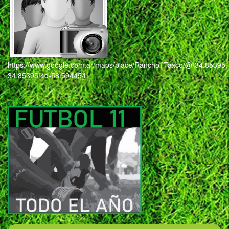
https://www.google.com.ar/maps/place/Rancho+Taxco/@-34.8539
34.85395!4d-58.594454