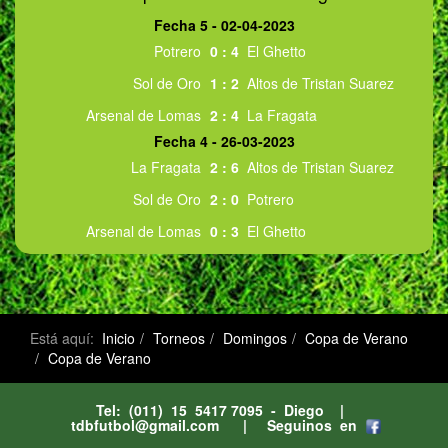
Fecha 5 - 02-04-2023
Potrero
0
:
4
El Ghetto
Sol de Oro
1
:
2
Altos de Tristan Suarez
Arsenal de Lomas
2
:
4
La Fragata
Fecha 4 - 26-03-2023
La Fragata
2
:
6
Altos de Tristan Suarez
Sol de Oro
2
:
0
Potrero
Arsenal de Lomas
0
:
3
El Ghetto
Está aquí:
Inicio
Torneos
Domingos
Copa de Verano
Copa de Verano
Tel: (011) 15 5417 7095 - Diego |
tdbfutbol@gmail.com
| Seguinos en