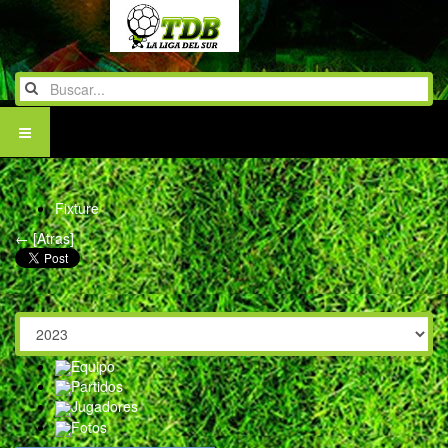
Fixture
← [Atras]
Equipo
Partidos
Jugadores
Fotos