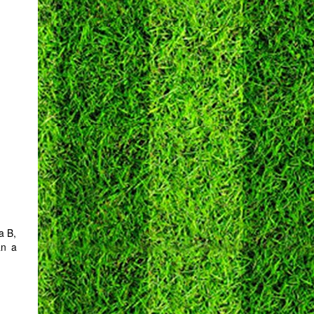
a B,
án a