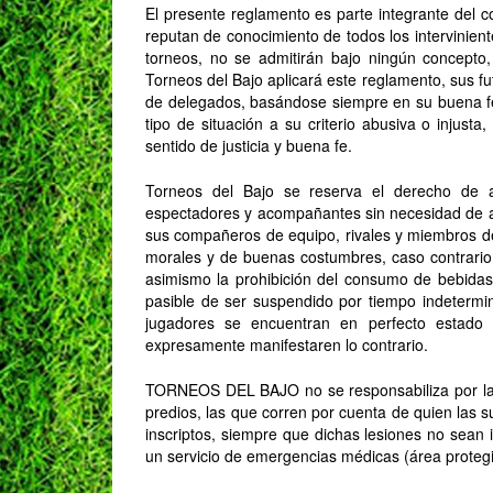
El presente reglamento es parte integrante de
reputan de conocimiento de todos los intervinien
torneos, no se admitirán bajo ningún concept
Torneos del Bajo aplicará este reglamento, sus f
de delegados, basándose siempre en su buena fe
tipo de situación a su criterio abusiva o injust
sentido de justicia y buena fe.
Torneos del Bajo se reserva el derecho de 
espectadores y acompañantes sin necesidad de ac
sus compañeros de equipo, rivales y miembros d
morales y de buenas costumbres, caso contrar
asimismo la prohibición del consumo de bebidas 
pasible de ser suspendido por tiempo indetermi
jugadores se encuentran en perfecto estado d
expresamente manifestaren lo contrario.
TORNEOS DEL BAJO no se responsabiliza por las 
predios, las que corren por cuenta de quien las 
inscriptos, siempre que dichas lesiones no sea
un servicio de emergencias médicas (área protegi