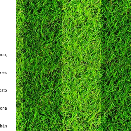
neo,
o es
osto
sona
drán