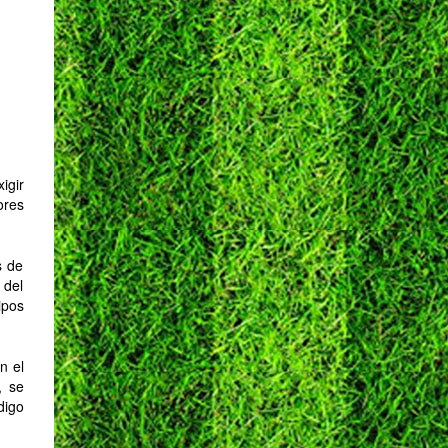
igir
ores
s de
 del
ipos
n el
, se
digo