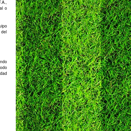
.A.,
al o
uipo
 del
endo
todo
idad