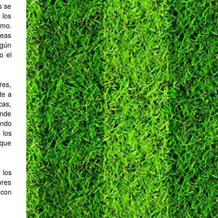
s se
 los
smo.
leas
lgún
o el
res,
te a
cas,
ende
endo
 los
 que
 los
ores
 con