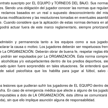
l contrato suscripto por EL EQUIPO y TORNEOS DEL BAJO. Sus norma
tes. Siendo una obligación del jugador conocer las normas que regulan
o, reclamos basados en un real o supuesto desconocimiento del mi
uturas modificaciones y las resoluciones tomadas en eventuales asamb
. Cuando considere que la aplicación de estas normas derivara en a
a, podrá actuar fuera de este marco reglamentario, siempre priorizand
admisión y permanencia tanto a los equipos como a sus jugado
larar la causa o motivo. Los jugadores deberán ser respetuosos fren
e La ORGANIZACIÓN. Deberán obrar de buena fe, respetar reglas éti
io podrán ser expulsados por La ORGANIZACIÓN. Esta norma compr
alcohólicas y/o estupefacientes dentro de los predios deportivos, si
nado quien fuere sorprendido en tales situaciones. Se entenderá que
e salud psicofísica que los habilita para jugar al fútbol, salvo
lesiones que pudieran sufrir los jugadores de EL EQUIPO dentro de
sufra. En caso de emergencia médica que afecte a alguno de los jugad
n imputables a dolo de LA ORGANIZACIÓN, ésta última se comunicará
da), sin que ello implique asunción alguna de responsabilidad.