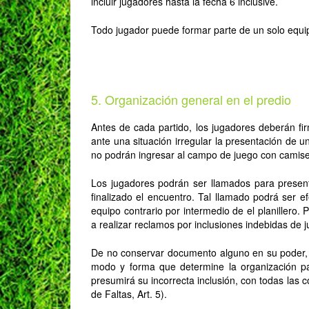
incluir jugadores hasta la fecha 6 inclusive.
Todo jugador puede formar parte de un solo equip
5. Organización general en el predio
Antes de cada partido, los jugadores deberán firm
ante una situación irregular la presentación de 
no podrán ingresar al campo de juego con camise
Los jugadores podrán ser llamados para presen
finalizado el encuentro. Tal llamado podrá ser ef
equipo contrario por intermedio de el planillero
a realizar reclamos por inclusiones indebidas de 
De no conservar documento alguno en su poder, el
modo y forma que determine la organización par
presumirá su incorrecta inclusión, con todas las
de Faltas, Art. 5).