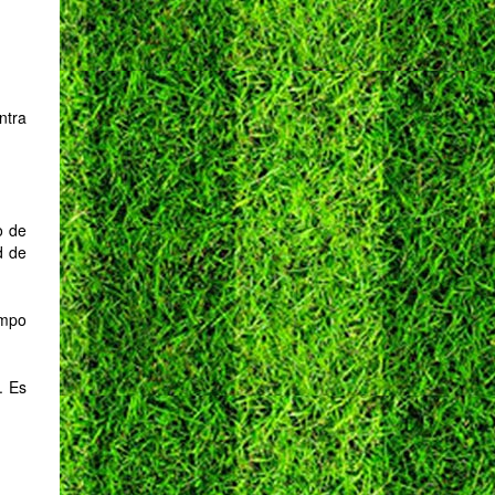
ntra
o de
d de
empo
. Es