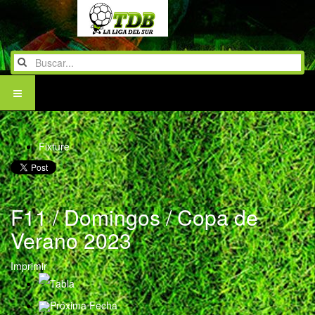
Fixture
F11 / Domingos / Copa de
Verano 2023
Imprimir
Tabla
Próxima Fecha