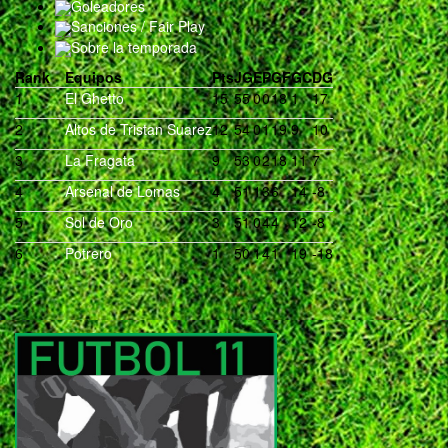
Goleadores
Sanciones / Fair Play
Sobre la temporada
Rank
Equipos
Pts
J
G
E
P
GF
GC
DG
1
El Ghetto
15
5
5
0
0
18
1
17
2
Altos de Tristan Suarez
12
5
4
0
1
19
9
10
3
La Fragata
9
5
3
0
2
18
11
7
4
Arsenal de Lomas
4
5
1
1
3
6
14
-8
5
Sol de Oro
3
5
1
0
4
4
12
-8
6
Potrero
1
5
0
1
4
1
19
-18