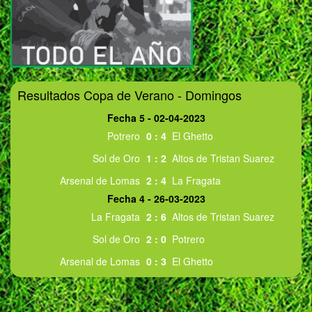
Resultados Copa de Verano - Domingos
Fecha 5 - 02-04-2023
Potrero
0
:
4
El Ghetto
Sol de Oro
1
:
2
Altos de Tristan Suarez
Arsenal de Lomas
2
:
4
La Fragata
Fecha 4 - 26-03-2023
La Fragata
2
:
6
Altos de Tristan Suarez
Sol de Oro
2
:
0
Potrero
Arsenal de Lomas
0
:
3
El Ghetto